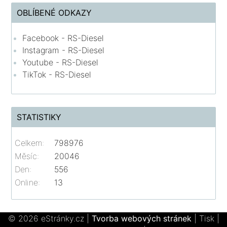
OBLÍBENÉ ODKAZY
Facebook - RS-Diesel
Instagram - RS-Diesel
Youtube - RS-Diesel
TikTok - RS-Diesel
STATISTIKY
Celkem:
798976
Měsíc:
20046
Den:
556
Online:
13
© 2026 eStránky.cz
|
Tvorba webových stránek
|
Tisk
|