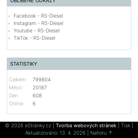
OBLÍBENÉ ODKAZY
Facebook - RS-Diesel
Instagram - RS-Diesel
Youtube - RS-Diesel
TikTok - RS-Diesel
STATISTIKY
Celkem:
799804
Měsíc:
20187
Den:
608
Online:
6
© 2026 eStránky.cz
|
Tvorba webových stránek
|
Tisk
|
Aktualizováno: 13. 4. 2026
|
Nahoru ↑