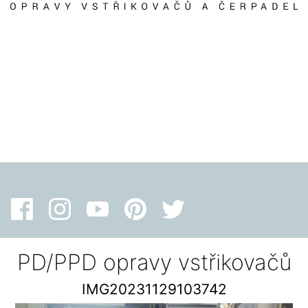
PD/PPD opravy vstřikovačů
IMG20231129103742